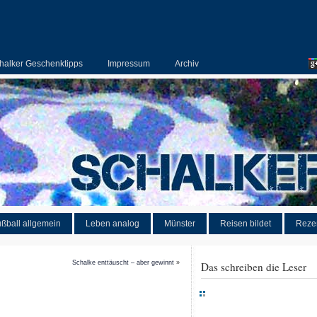
halker Geschenktipps
Impressum
Archiv
ßball allgemein
Leben analog
Münster
Reisen bildet
Reze
Schalke enttäuscht – aber gewinnt
»
Das schreiben die Leser