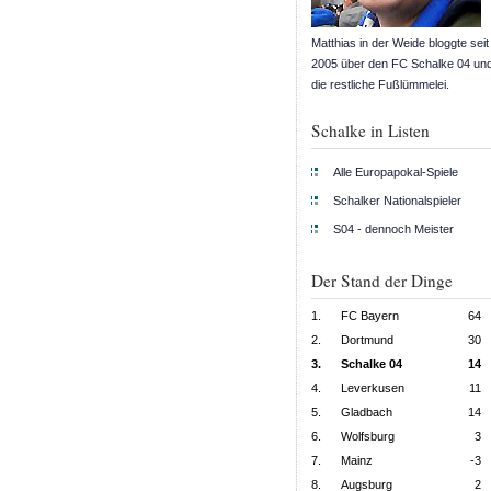
Matthias in der Weide bloggte seit
2005 über den FC Schalke 04 un
die restliche Fußlümmelei.
Schalke in Listen
Alle Europapokal-Spiele
Schalker Nationalspieler
S04 - dennoch Meister
Der Stand der Dinge
1.
FC Bayern
64
2.
Dortmund
30
3.
Schalke 04
14
4.
Leverkusen
11
5.
Gladbach
14
6.
Wolfsburg
3
7.
Mainz
-3
8.
Augsburg
2