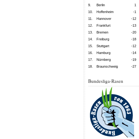
9.
Berlin
1
10.
Hoffenheim
-1
11.
Hannover
-12
12.
Frankfurt
-13
13.
Bremen
-20
14.
Freiburg
-18
15.
Stuttgart
-12
16.
Hamburg
-14
17.
Nürnberg
-19
18.
Braunschweig
-27
Bundesliga-Rasen