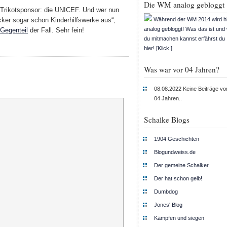
Die WM analog gebloggt
 Trikotsponsor: die UNICEF. Und wer nun
Während der WM 2014 wird h
cker sogar schon Kinderhilfswerke aus“,
analog gebloggt! Was das ist und
Gegenteil
der Fall. Sehr fein!
du mitmachen kannst erfährst du
hier! [Klick!]
Was war vor 04 Jahren?
08.08.2022
Keine Beiträge vo
04 Jahren..
Schalke Blogs
1904 Geschichten
Blogundweiss.de
Der gemeine Schalker
Der hat schon gelb!
Dumbdog
Jones' Blog
Kämpfen und siegen