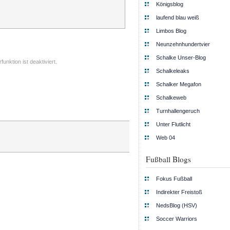
Königsblog
laufend blau weiß
Limbos Blog
Neunzehnhundertvier
Schalke Unser-Blog
nktion ist deaktiviert.
Schalkeleaks
Schalker Megafon
Schalkeweb
Turnhallengeruch
Unter Flutlicht
Web 04
Fußball Blogs
Fokus Fußball
Indirekter Freistoß
NedsBlog (HSV)
Soccer Warriors