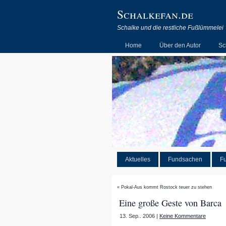
Schalkefan.de
Schalke und die restliche Fußlümmelei
Home
Über den Autor
Sc
Aktuelles
Fundsachen
Fu
«
Pokal-Aus kommt Rostock teuer zu stehen
Eine große Geste von Barca
13. Sep.. 2006 |
Keine Kommentare