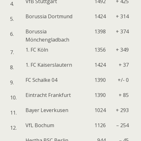
VfB Stuttgart
1492
+ 425
4.
Borussia Dortmund
1424
+ 314
5.
Borussia
1398
+ 374
6.
Mönchengladbach
1. FC Köln
1356
+ 349
7.
1. FC Kaiserslautern
1424
+ 37
8.
FC Schalke 04
1390
+/- 0
9.
Eintracht Frankfurt
1390
+ 85
10.
Bayer Leverkusen
1024
+ 293
11.
VfL Bochum
1126
– 254
12.
Hertha BSC Berlin
944
– 45