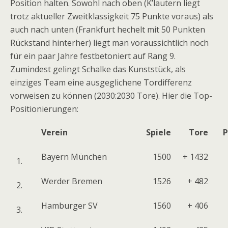
Position halten. Sowohl nach oben (K’lautern liegt
trotz aktueller Zweitklassigkeit 75 Punkte voraus) als
auch nach unten (Frankfurt hechelt mit 50 Punkten
Rückstand hinterher) liegt man voraussichtlich noch
für ein paar Jahre festbetoniert auf Rang 9.
Zumindest gelingt Schalke das Kunststück, als
einziges Team eine ausgeglichene Tordifferenz
vorweisen zu können (2030:2030 Tore). Hier die Top-
Positionierungen:
Verein
Spiele
Tore
P
Bayern München
1500
+ 1432
1.
Werder Bremen
1526
+ 482
2.
Hamburger SV
1560
+ 406
3.