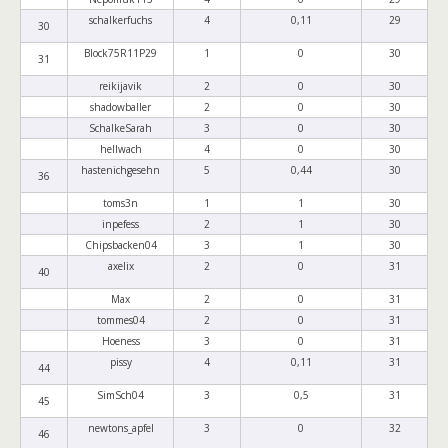
schalkerfuchs
4
0,11
29
30
Block75R11P29
1
0
30
31
reikijavik
2
0
30
shadowballer
2
0
30
SchalkeSarah
3
0
30
hellwach
4
0
30
hastenichgesehn
5
0,44
30
36
toms3n
1
1
30
inpefess
2
1
30
Chipsbacken04
3
1
30
axelix
2
0
31
40
Max
2
0
31
tommes04
2
0
31
Hoeness
3
0
31
pissy
4
0,11
31
44
SimSch04
3
0,5
31
45
newtons_apfel
3
0
32
46