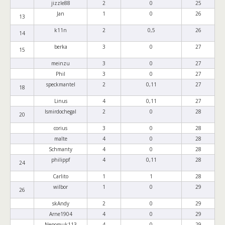
jizzle88
2
0
25
Jan
1
0
26
13
k11n
2
0,5
26
14
berka
3
0
27
15
meinzu
3
0
27
Phil
3
0
27
speckmantel
2
0,11
27
18
Linus
4
0,11
27
Ismirdochegal
2
0
28
20
corius
3
0
28
malte
4
0
28
Schmanty
4
0
28
philippf
4
0,11
28
24
Carlito
1
1
28
wilbor
1
0
29
26
skAndy
2
0
29
Arne1904
4
0
29
Nepomuk113
4
0
29