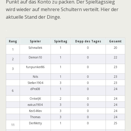
Punkt auf das Konto zu packen. Der Spieltagssieg
wird wieder auf mehrere Schultern verteilt. Hier der
aktuelle Stand der Dinge.
.
Rang
Spieler
Spieltag
Depp des Tages
Gesamt
Schmallek
1
0
20
1
Demon10
1
0
22
2
funpunker86
1
0
23
3
Nils
1
0
23
Stefan1904
3
0
23
dPro08
1
0
24
6
OnkelJK
2
0
24
eakus1904
3
0
24
Kev54Kev
3
0
24
Thomas
3
0
24
DerMetty
1
0
25
11