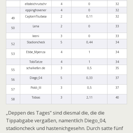
elbdeichrutschr
4
0
32
eppinghovener
4
0
32
CaptainTsubasa
2
0,11
32
49
Lena
2
0
33
50
leeni
3
0
33
Stadioncheck
5
0,44
34
52
Ebbe_Mpenza
4
1
34
53
TobiTatze
4
1
34
schalkefan.de
3
0,5
35
55
Diego_04
5
0,33
37
56
Poldi_III
3
0,5
37
57
Tobias
3
2,11
40
58
„Deppen des Tages“ sind diesmal die, die die
Tippabgabe vergaßen, namentlich Diego_04,
stadioncheck und hastenichgesehn. Durch satte fünf