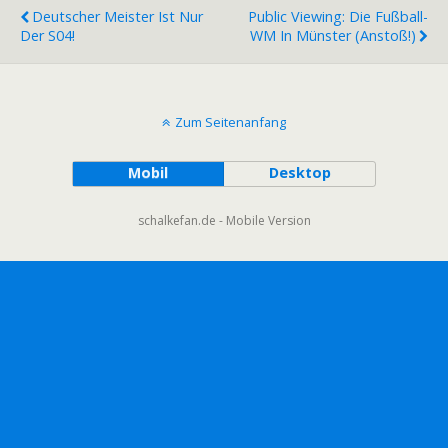
Deutscher Meister Ist Nur
Public Viewing: Die Fußball-
Der S04!
WM In Münster (Anstoß!)
Zum Seitenanfang
Mobil
Desktop
schalkefan.de - Mobile Version