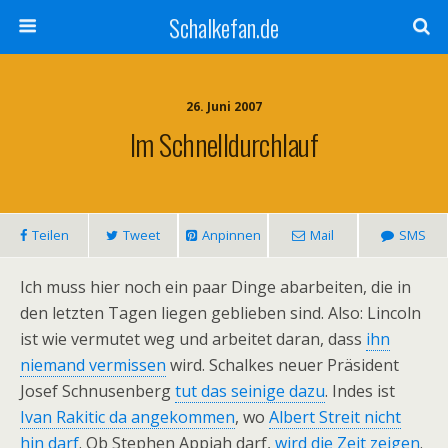
Schalkefan.de
26. Juni 2007
Im Schnelldurchlauf
Teilen
Tweet
Anpinnen
Mail
SMS
Ich muss hier noch ein paar Dinge abarbeiten, die in
den letzten Tagen liegen geblieben sind. Also: Lincoln
ist wie vermutet weg und arbeitet daran, dass
ihn
niemand vermissen
wird. Schalkes neuer Präsident
Josef Schnusenberg
tut das seinige dazu
. Indes ist
Ivan Rakitic da angekommen
, wo
Albert Streit nicht
hin darf
. Ob Stephen Appiah darf,
wird die Zeit zeigen
.