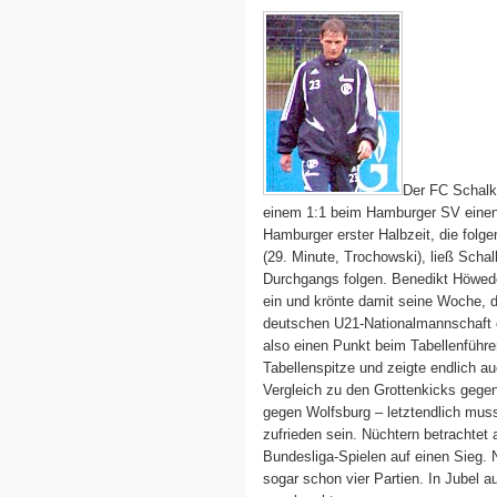
Der FC Schalke
einem 1:1 beim Hamburger SV einen 
Hamburger erster Halbzeit, die folge
(29. Minute, Trochowski), ließ Scha
Durchgangs folgen. Benedikt Höwede
ein und krönte damit seine Woche, d
deutschen U21-Nationalmannschaft e
also einen Punkt beim Tabellenführer
Tabellenspitze und zeigte endlich a
Vergleich zu den Grottenkicks gegen
gegen Wolfsburg – letztendlich mus
zufrieden sein. Nüchtern betrachtet 
Bundesliga-Spielen auf einen Sieg
sogar schon vier Partien. In Jubel a