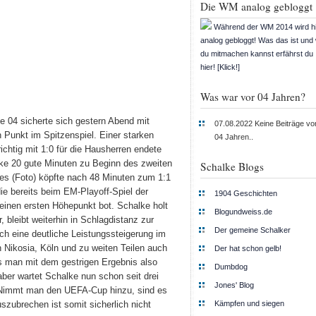
Die WM analog gebloggt
Während der WM 2014 wird h
analog gebloggt! Was das ist und
du mitmachen kannst erfährst du
hier! [Klick!]
Was war vor 04 Jahren?
 04 sicherte sich gestern Abend mit
07.08.2022
Keine Beiträge vo
Punkt im Spitzenspiel. Einer starken
04 Jahren..
richtig mit 1:0 für die Hausherren endete
lke 20 gute Minuten zu Beginn des zweiten
Schalke Blogs
s (Foto) köpfte nach 48 Minuten zum 1:1
ie bereits beim EM-Playoff-Spiel der
1904 Geschichten
inen ersten Höhepunkt bot. Schalke holt
Blogundweiss.de
, bleibt weiterhin in Schlagdistanz zur
Der gemeine Schalker
uch eine deutliche Leistungssteigerung im
 Nikosia, Köln und zu weiten Teilen auch
Der hat schon gelb!
s man mit dem gestrigen Ergebnis also
Dumbdog
aber wartet Schalke nun schon seit drei
Jones' Blog
. Nimmt man den UEFA-Cup hinzu, sind es
Kämpfen und siegen
uszubrechen ist somit sicherlich nicht