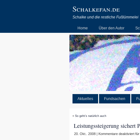
Schalkefan.de
Schalke und die restliche Fußlümmelei
Home
Über den Autor
Sc
Aktuelles
Fundsachen
Fu
«
So geht’s natürlich auch
Leistungssteigerung sichert
20. Okt.. 2008 |
Kommentare deaktiviert
für