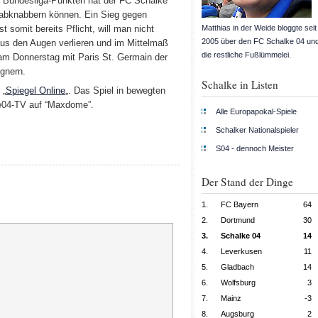
n Bundesliga-Punkten hat der FC Schalke
 abknabbern können. Ein Sieg gegen
Matthias in der Weide bloggte seit
somit bereits Pflicht, will man nicht
2005 über den FC Schalke 04 un
aus den Augen verlieren und im Mittelmaß
die restliche Fußlümmelei.
 am Donnerstag mit Paris St. Germain der
gnern.
Schalke in Listen
 „
Spiegel Online
„. Das Spiel in bewegten
ke04-TV auf “Maxdome”.
Alle Europapokal-Spiele
Schalker Nationalspieler
S04 - dennoch Meister
Der Stand der Dinge
1.
FC Bayern
64
2.
Dortmund
30
3.
Schalke 04
14
4.
Leverkusen
11
5.
Gladbach
14
6.
Wolfsburg
3
7.
Mainz
-3
8.
Augsburg
2