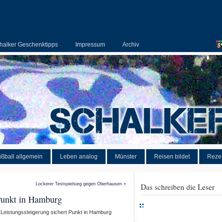
halker Geschenktipps
Impressum
Archiv
ßball allgemein
Leben analog
Münster
Reisen bildet
Reze
Lockerer Testspielsieg gegen Oberhausen
»
Das schreiben die Leser
 Punkt in Hamburg
 Leistungssteigerung sichert Punkt in Hamburg