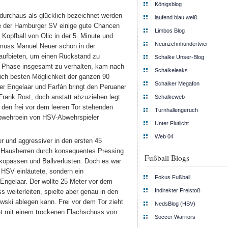
Königsblog
urchaus als glücklich bezeichnet werden
laufend blau weiß
te der Hamburger SV einige gute Chancen
Limbos Blog
opfball von Olic in der 5. Minute und
Neunzehnhundertvier
 muss Manuel Neuer schon in der
ufbieten, um einen Rückstand zu
Schalke Unser-Blog
er Phase insgesamt zu verhalten, kam nach
Schalkeleaks
ich besten Möglichkeit der ganzen 90
Schalker Megafon
er Engelaar und Farfán bringt den Peruaner
 Frank Rost, doch anstatt abzuziehen legt
Schalkeweb
 den frei vor dem leeren Tor stehenden
Turnhallengeruch
 Abwehrbein von HSV-Abwehrspieler
Unter Flutlicht
Web 04
r und aggressiver in den ersten 45
 Hausherren durch konsequentes Pressing
Fußball Blogs
sikopässen und Ballverlusten. Doch es war
 HSV einläutete, sondern ein
Fokus Fußball
Engelaar. Der wollte 25 Meter vor dem
Indirekter Freistoß
 weiterleiten, spielte aber genau in den
wski ablegen kann. Frei vor dem Tor zieht
NedsBlog (HSV)
det mit einem trockenen Flachschuss von
Soccer Warriors