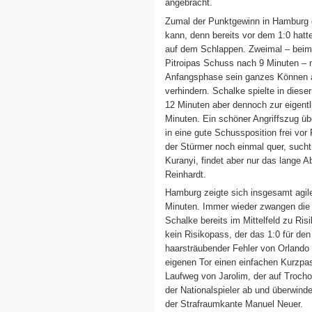
angebracht.
Zumal der Punktgewinn in Hamburg d
kann, denn bereits vor dem 1:0 hat
auf dem Schlappen. Zweimal – beim K
Pitroipas Schuss nach 9 Minuten –
Anfangsphase sein ganzes Können a
verhindern. Schalke spielte in dies
12 Minuten aber dennoch zur eigentl
Minuten. Ein schöner Angriffszug üb
in eine gute Schussposition frei vor
der Stürmer noch einmal quer, sucht
Kuranyi, findet aber nur das lange
Reinhardt.
Hamburg zeigte sich insgesamt agile
Minuten. Immer wieder zwangen die
Schalke bereits im Mittelfeld zu Ri
kein Risikopass, der das 1:0 für den
haarsträubender Fehler von Orlando 
eigenen Tor einen einfachen Kurzpass
Laufweg von Jarolim, der auf Trocho
der Nationalspieler ab und überwin
der Strafraumkante Manuel Neuer.