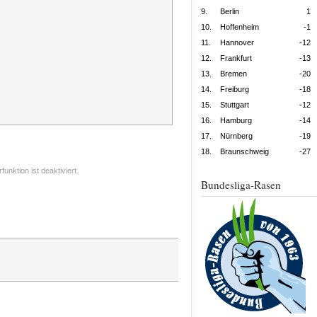
9.
Berlin
1
10.
Hoffenheim
-1
11.
Hannover
-12
12.
Frankfurt
-13
13.
Bremen
-20
14.
Freiburg
-18
15.
Stuttgart
-12
16.
Hamburg
-14
17.
Nürnberg
-19
18.
Braunschweig
-27
nktion ist deaktiviert.
Bundesliga-Rasen