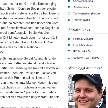
Spielverlagerung
dass es nur mit 0:1 in die Kabinen ging
Stadioncheck
aft ähnlich. Denn zu Beginn der zweiten
 auch endlich etwas zur Partie bei. Bereits
Textilvergehen (Union)
Leistungssteigerung belohnt. Ein hoch und
Trainer Baade
n aus halbrechter Position findet den Kopf
elten Benedikt Höwedes, der die Kugel aus
Schalke Links
vorbei zum Ausgleich in die Maschen
ur fünf Minuten nach dem Treffer zum 1:1
Fanclub Münster
das 2:1 auf dem Fuß. Doch Frank Rost
Fanclub Verband
chuss des Schalker National-
FC Schalke 04
lex.
Schalker Fan-Initiative
n der Schlussphase Gerald Asamoah für den
rsuchen durfte, währte letztendlich aber
Wer bloggt denn hier?
artie riss Hamburg die Kontrolle wieder an
festes Pech, als Petric eine Flanke von
ur an den Pfosten ballert. Knapp 10
t dann noch einmal Manuel Neuer mit einer
tanzschuss von Trochowski – das war es
e mit zunehmender Spielzeit immer mehr an
etztendlich erstaunlich ungefährdet über die