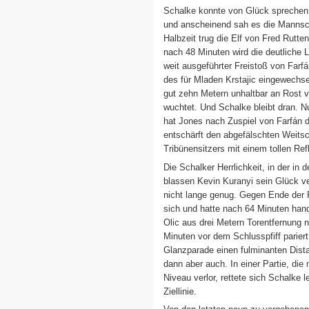
Schalke konnte von Glück sprechen, 
und anscheinend sah es die Mannsch
Halbzeit trug die Elf von Fred Rutten
nach 48 Minuten wird die deutliche 
weit ausgeführter Freistoß von Farfá
des für Mladen Krstajic eingewechs
gut zehn Metern unhaltbar an Rost 
wuchtet. Und Schalke bleibt dran. N
hat Jones nach Zuspiel von Farfán 
entschärft den abgefälschten Weits
Tribünensitzers mit einem tollen Ref
Die Schalker Herrlichkeit, in der i
blassen Kevin Kuranyi sein Glück ve
nicht lange genug. Gegen Ende der P
sich und hatte nach 64 Minuten hand
Olic aus drei Metern Torentfernung n
Minuten vor dem Schlusspfiff parier
Glanzparade einen fulminanten Dis
dann aber auch. In einer Partie, di
Niveau verlor, rettete sich Schalke l
Ziellinie.