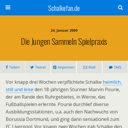
Schalkefan.de
24. Januar 2009
Die Jungen Sammeln Spielpraxis
Teilen
Tweet
Anpinnen
Mail
SMS
Vor knapp drei Wochen verpflichtete Schalke
heimlich,
still und leise
den 18-jährigen Stürmer Marvin Pourie,
der am Rande des Ruhrgebietes, in Werne, das
Fußballspielen erlernte. Pourie durchlief diverse
Ausbildungsstationen, u.a. auch den Nachwuchs von
Borussia Dortmund, und ging dann sensationell zum
FC Liverpool. Vor knapp zwei Wochen gab Schalke den